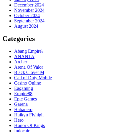
December 2024
November 2024
October 2024
September 2024
August 2024
Categories
Abang Empire\
ANANTA
Archer
Arena Of Valor
Black Clover M
Call of Duty Mobile
Casino Online
Eagaming
Empire88
Epic Games
Garena
Habanero
Haikyu Flyhigh
Hero
Honor Of Kings
Indocair