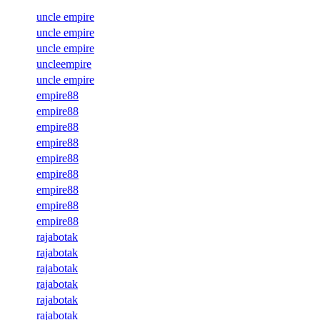
uncle empire
uncle empire
uncle empire
uncleempire
uncle empire
empire88
empire88
empire88
empire88
empire88
empire88
empire88
empire88
empire88
rajabotak
rajabotak
rajabotak
rajabotak
rajabotak
rajabotak