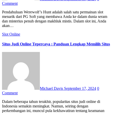
Comment
Pendahuluan Werewolf’s Hunt adalah salah satu permainan slot
menarik dari PG Soft yang membawa Anda ke dalam dunia seram
dan misterius penuh dengan makhluk mistis. Dalam slot ini, Anda
akan…
Slot Online
Situs Judi Online Tepercaya : Panduan Lengkap Memilih Situs
Michael Davis
September 17, 2024
0
Comment
Dalam beberapa tahun terakhir, popularitas situs judi online di
Indonesia semakin meningkat. Namun, seiring dengan
perkembangan ini, muncul pula kekhawatiran tentang keamanan