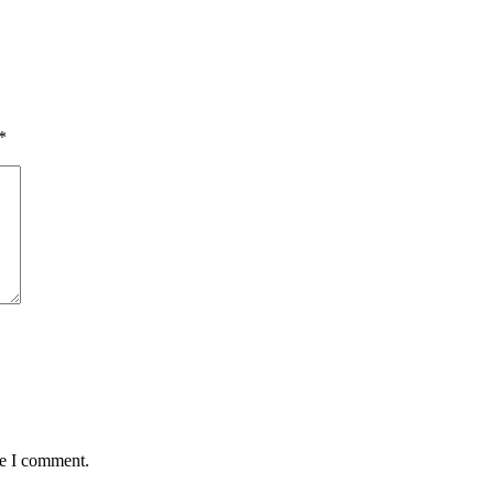
*
me I comment.