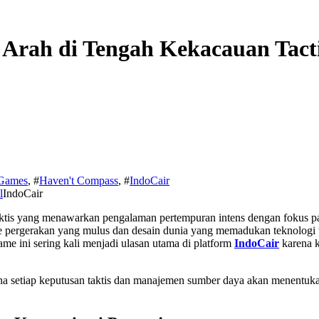
Arah di Tengah Kekacauan Tacti
 Games
, #
Haven't Compass
, #
IndoCair
IndoCair
taktis yang menawarkan pengalaman pertempuran intens dengan fokus p
pergerakan yang mulus dan desain dunia yang memadukan teknologi ti
me ini sering kali menjadi ulasan utama di platform
IndoCair
karena 
mana setiap keputusan taktis dan manajemen sumber daya akan menentu