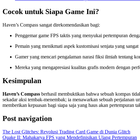
Cocok untuk Siapa Game Ini?
Haven’s Compass sangat direkomendasikan bagi:
Penggemar game FPS taktis yang menyukai pertempuran denga
Pemain yang menikmati aspek kustomisasi senjata yang sangat m
Gamer yang mencari pengalaman narasi fiksi ilmiah tentang ko
Mereka yang mengapresiasi kualitas grafis modern dengan pe
Kesimpulan
Haven’s Compass
berhasil membuktikan bahwa sebuah kompas tidak 
sekadar aksi tembak-menembak; ia menawarkan sebuah perjalanan unt
memberikan kepuasan bagi siapa saja yang haus akan pertempuran 
Post navigation
The Lost Glitches: Revolusi Trading Card Game di Dunia Glitch
Quake II: Mahakarya FPS yang Mendefinisikan Ulang Pertempuran