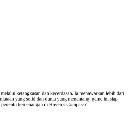
elalui ketangkasan dan kecerdasan. Ia menawarkan lebih dari
jataan yang solid dan dunia yang menantang, game ini siap
di penentu kemenangan di Haven’s Compass?