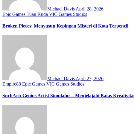
Michael Davis
April 28, 2026
Epic Games
Tuan Kuda
VIC Games Studios
Broken Pieces: Menyusun Kepingan Misteri di Kota Terpencil
Michael Davis
April 27, 2026
Empire88
Epic Games
VIC Games Studios
SuchArt: Genius Artist Simulator – Menjelajahi Batas Kreativita