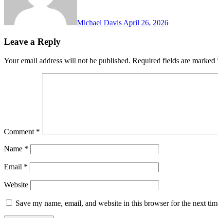
Michael Davis
April 26, 2026
Leave a Reply
Your email address will not be published.
Required fields are marked
Comment
*
Name
*
Email
*
Website
Save my name, email, and website in this browser for the next ti