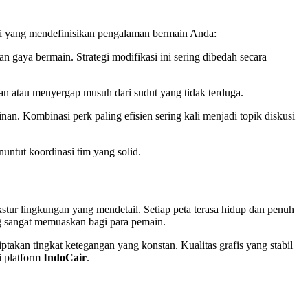
ci yang mendefinisikan pengalaman bermain Anda:
n gaya bermain. Strategi modifikasi ini sering dibedah secara
n atau menyergap musuh dari sudut yang tidak terduga.
nan. Kombinasi perk paling efisien sering kali menjadi topik diskusi
untut koordinasi tim yang solid.
r lingkungan yang mendetail. Setiap peta terasa hidup dan penuh
ng sangat memuaskan bagi para pemain.
takan tingkat ketegangan yang konstan. Kualitas grafis yang stabil
i platform
IndoCair
.