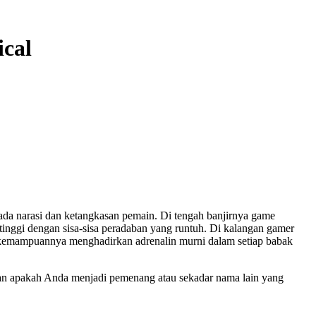
cal
ada narasi dan ketangkasan pemain. Di tengah banjirnya game
nggi dengan sisa-sisa peradaban yang runtuh. Di kalangan gamer
kemampuannya menghadirkan adrenalin murni dalam setiap babak
kan apakah Anda menjadi pemenang atau sekadar nama lain yang