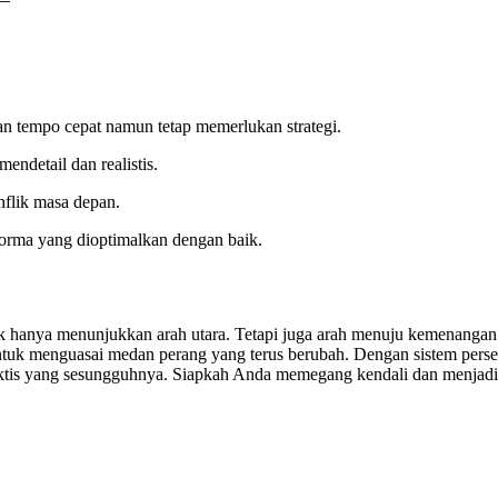
n tempo cepat namun tetap memerlukan strategi.
endetail dan realistis.
nflik masa depan.
rforma yang dioptimalkan dengan baik.
hanya menunjukkan arah utara. Tetapi juga arah menuju kemenangan m
uk menguasai medan perang yang terus berubah. Dengan sistem persen
taktis yang sesungguhnya. Siapkah Anda memegang kendali dan menja